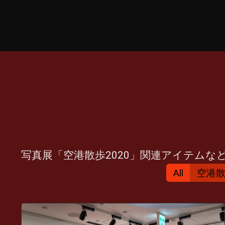
写真展「空港散歩2020」関連アイテムな
All
空港散