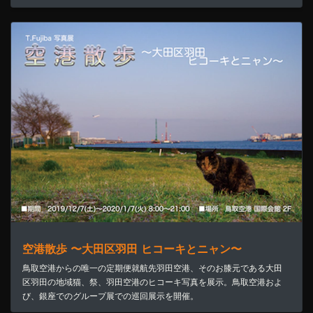
空港散歩 〜大田区羽田 ヒコーキとニャン〜
鳥取空港からの唯一の定期便就航先羽田空港、そのお膝元である大田
区羽田の地域猫、祭、羽田空港のヒコーキ写真を展示。鳥取空港およ
び、銀座でのグループ展での巡回展示を開催。