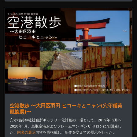
空港散歩 〜大田区羽田 ヒコーキとニャン(穴守稲荷
凱旋展)〜
穴守稲荷神社社務所ギャラリー化計画の一環として、2019年12月〜
2020年1月、鳥取空港およびフレームマン ギンザ サロンにて開催し
た、
同名の展示
内容を再構成し、新作を交えての展示を行った。