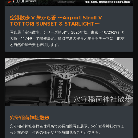
空港散歩 V 朱から蒼 〜Airport Stroll V
TOTTORI SUNSET & STARLIGHT〜
写真展「空港散歩」シリーズ第5作。2026年秋、東京（10/23-29）と
大阪（11/4-9）で開催決定。鳥取空港の夕景と星景をテーマに、航空
と自然の融合美を表現します。
穴守稲荷神社散歩
穴守稲荷神社参拝者休憩所での長期間写真展示。穴守稲荷神社のちょ
っと前の姿、付近の様子などを垣間見ることができる。