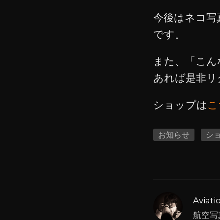
今後はネコ写
です。
また、「こん
あれば是非リ
ショップは
こ
お知らせ
シ
Aviat
航空写