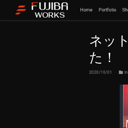
Home
Portfolio
Sh
ネッ
た！
2020/10/01
I