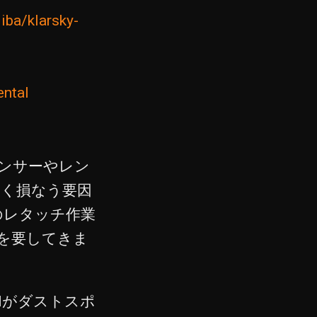
jiba/klarsky-
ental
ンサーやレン
しく損なう要因
のレタッチ作業
を要してきま
AIがダストスポ