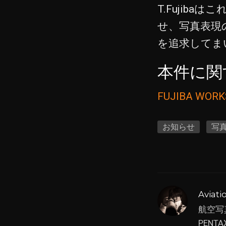
T.Fujib
せ、写真表現
を追求してま
本件に関
FUJIBA WORKS 
お知らせ
写
Aviat
航空写
PEN