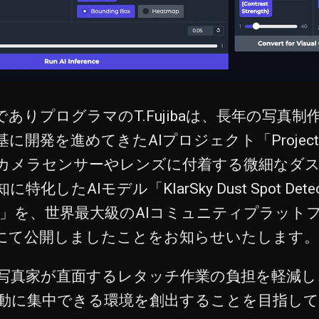
ありプログラマのT.Fujibaは、長年の写真
開発を進めてきたAIプロジェクト「Project K
カメラセンサーやレンズに付着する微細なダ
化したAIモデル「KlarSky Dust Spot Detec
mental)」を、世界最大級のAIコミュニティプラッ
 Faceにて公開しましたことをお知らせいたします。
写真家が直面するレタッチ作業の負担を軽減し
動に集中できる環境を創出することを目指し