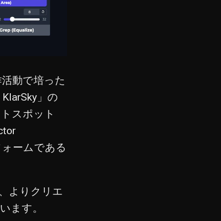
制作活動で培った
larSky」の
ストスポット
tor
トフォームである
、よりクリエ
ています。