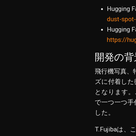
Hugging F
dust-spot
Hugging 
https://hu
開発の背
飛行機写真、
ズに付着した
となります。
で一つ一つ手
した。
T.Fujib