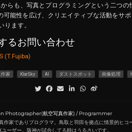
aはこれからも、写真とプログラミングという二つ
の可能性を広げ、クリエイティブな活動をサポ
いります。
するお問い合わせ
(T.Fujiba)
真作家
KlarSky
AI
ダストスポット
画像処理
ion Photographer(航空写真作家) / Programmer
真作家でありプログラマ。鳥取と羽田を拠点に情景的ヒコ
TAXユーザー。阪神が試合してる時はうるさいです。