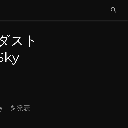
Iダスト
ky
ky」を発表