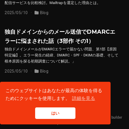
配信サービスを比較検討。Mailtrapを選定した理由とは。
2025/05/10
Blog
独自ドメインからのメール送信でDMARCエ
ラーに悩まされた話（3部作 その1）
独自ドメインメールがDMARCエラーで届かない問題、第1部【原因
特定編】。エラー発生の経緯、DMARC・SPF・DKIMの基礎、そして
根本原因を探る初期調査について解説。」
2025/05/10
Blog
このウェブサイトはあなたが最高の体験を得る
プライバシーポリシー
·
利用規約
ためにクッキーを使用します。
詳細を見る
© 2026 FUJIBA WORKS. All rights reserved.
はい
Published with
Hugo Blox Builder
— the free,
open source
website builder
that empowers creators.