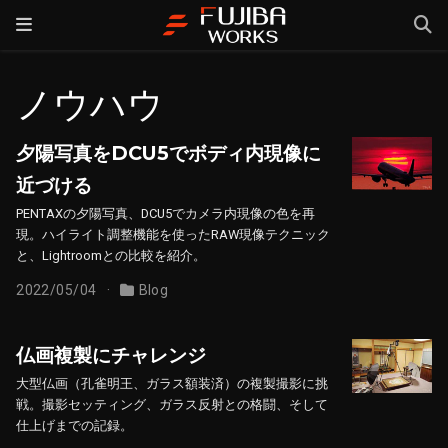
ノウハウ
夕陽写真をDCU5でボディ内現像に
近づける
PENTAXの夕陽写真、DCU5でカメラ内現像の色を再
現。ハイライト調整機能を使ったRAW現像テクニック
と、Lightroomとの比較を紹介。
2022/05/04
Blog
仏画複製にチャレンジ
大型仏画（孔雀明王、ガラス額装済）の複製撮影に挑
戦。撮影セッティング、ガラス反射との格闘、そして
仕上げまでの記録。