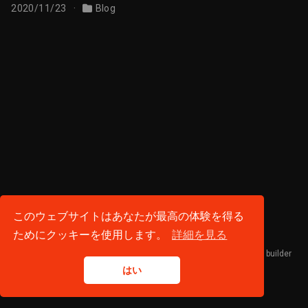
2020/11/23
Blog
プライバシーポリシー
·
利用規約
このウェブサイトはあなたが最高の体験を得る
© 2026 FUJIBA WORKS. All rights reserved.
ためにクッキーを使用します。
詳細を見る
Published with
Hugo Blox Builder
— the free,
open source
website builder
that empowers creators.
はい