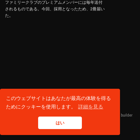
ファミリークラブのプレミアムメンバーには毎年送付
されるものである。今回、採用となったため、2冊届い
た。
プライバシーポリシー
·
利用規約
このウェブサイトはあなたが最高の体験を得る
© 2026 FUJIBA WORKS. All rights reserved.
ためにクッキーを使用します。
詳細を見る
Published with
Hugo Blox Builder
— the free,
open source
website builder
that empowers creators.
はい